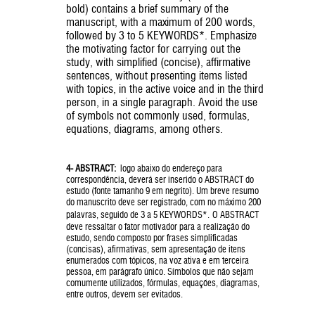
bold) contains a brief summary of the
manuscript, with a maximum of 200 words,
followed by 3 to 5 KEYWORDS*. Emphasize
the motivating factor for carrying out the
study, with simplified (concise), affirmative
sentences, without presenting items listed
with topics, in the active voice and in the third
person, in a single paragraph. Avoid the use
of symbols not commonly used, formulas,
equations, diagrams, among others.
4- ABSTRACT:
logo abaixo do endereço para
correspondência, deverá ser inserido o ABSTRACT do
estudo (fonte tamanho 9 em negrito). Um breve resumo
do manuscrito deve ser registrado, com no máximo 200
palavras, seguido de 3 a 5 KEYWORDS*.
O ABSTRACT
deve ressaltar o fator motivador para a realização do
estudo, sendo composto por frases simplificadas
(concisas), afirmativas, sem apresentação de itens
enumerados com tópicos, na voz ativa e em terceira
pessoa, em parágrafo único. Símbolos que não sejam
comumente utilizados, fórmulas, equações, diagramas,
entre outros, devem ser evitados.