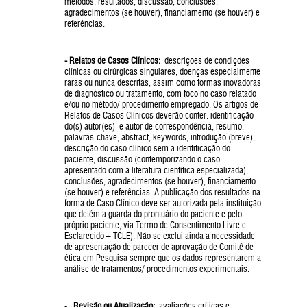
métodos, resultados, discussão, conclusões,
agradecimentos (se houver), financiamento (se houver) e
referências.
- Relatos de Casos Clínicos:
descrições de condições
clínicas ou cirúrgicas singulares, doenças especialmente
raras ou nunca descritas, assim como formas inovadoras
de diagnóstico ou tratamento, com foco no caso relatado
e/ou no método/ procedimento empregado. Os artigos de
Relatos de Casos Clínicos deverão conter: identificação
do(s) autor(es) e autor de correspondência, resumo,
palavras-chave, abstract, keywords, introdução (breve),
descrição do caso clínico sem a identificação do
paciente, discussão (contemporizando o caso
apresentado com a literatura científica especializada),
conclusões, agradecimentos (se houver), financiamento
(se houver) e referências. A publicação dos resultados na
forma de Caso Clínico deve ser autorizada pela instituição
que detém a guarda do prontuário do paciente e pelo
próprio paciente, via Termo de Consentimento Livre e
Esclarecido – TCLE). Não se exclui ainda a necessidade
de apresentação de parecer de aprovação de Comitê de
ética em Pesquisa sempre que os dados representarem a
análise de tratamentos/ procedimentos experimentais.
-
Revisão ou Atualização:
avaliações críticas e