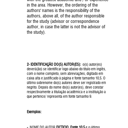
in the area. However, the ordering of the
authors' names is the responsibility of the
authors, above all, of the author responsible
for the study (advisor or correspondence
author, in case the latter is not the advisor of
the study).
2- IDENTIFICAÇÃO DO(S) AUTOR(ES):
o(s) autor(es)
deverá(ão) se identificar logo abaixo do título em inglês,
com o nome completo, sem abreviações, digitado em
caixa alta e justificado à página e fonte tamanho 10,5. O
último sobrenome do(s) autores deve ser registrado em
negrito. Depois do nome do(s) autor(es), deve constar
respectivamente a titulação acadêmica e a instituição a
que pertence/ representa em fonte tamanho 9.
Exemplos:
-
NOME DO AUTOR
FICTICIO
.
Fonte 10,5
e o último