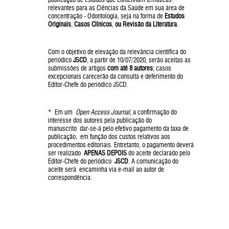
relevantes para as Ciências da Saúde em sua área de
concentração - Odontologia, seja na forma de
Estudos
Originais
,
Casos Clínicos
,
ou Revisão da Literatura
.
Com o objetivo de elevação da relevância científica do
periódico
JSCD
, a partir de 10/07/2020, serão aceitas as
submissões de artigos
com até 8 autores
; casos
excepcionais carecerão da consulta e deferimento do
Editor-Chefe do periódico JSCD.
* Em um
Open Access Journal,
a confirmação do
interesse dos autores pela publicação do
manuscrito dar-se-á pelo efetivo pagamento da taxa de
publicação, em função dos custos relativos aos
procedimentos editoriais. Entretanto, o pagamento deverá
ser realizado
APENAS DEPOIS
do aceite declarado pelo
Editor-Chefe do periódico
JSCD
. A comunicação do
aceite será encaminha via e-mail ao autor de
correspondência.