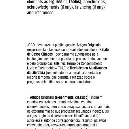
elements as
Figures
or
Tables
), conclusions,
acknowledgments (if any), financing (if any)
and references.
JSCD destina-se à publicação de
Artigos Originais
(experimental clássico, com resultados inéditos),
Relato
de Casos Clínicos
(devidamente autorizados pela
instituição que detém a guarda do prontuário do paciente
e pelo próprio paciente, via Termo de Consentimento
Livre e Esclarecido – TCLE) e
Revisões ou Atualizações
da Literatura
(respeitando-se a temática abordada e
recorte temporal que permita a reflexão sobre o
progresso científico sobre o tema estudado):
-
Artigos Originais (experimental clássico):
incluem
estudos controlados e randomizados, estudos
observacionais, bem como pesquisa básica com animais
de experimentação que produzam resultados inéditos. Os
artigos originais deverão conter: identificação do(s)
autor(es) e autor de correspondência, resumo, palavras-
chave, abstract, keywords, introdução, material e