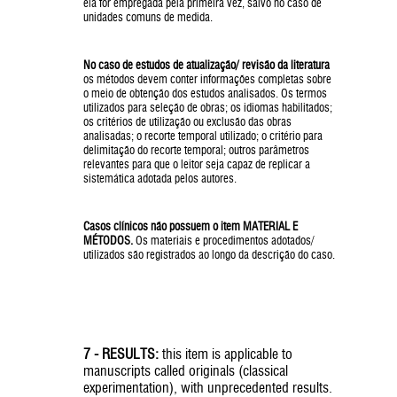
ela for empregada pela primeira vez, salvo no caso de
unidades comuns de medida.
No caso de estudos de atualização/ revisão da literatura
os métodos devem conter informações completas sobre
o meio de obtenção dos estudos analisados. Os termos
utilizados para seleção de obras; os idiomas habilitados;
os critérios de utilização ou exclusão das obras
analisadas; o recorte temporal utilizado; o critério para
delimitação do recorte temporal; outros parâmetros
relevantes para que o leitor seja capaz de replicar a
sistemática adotada pelos autores.
Casos clínicos não possuem o item MATERIAL E
MÉTODOS.
Os materiais e procedimentos adotados/
utilizados são registrados ao longo da descrição do caso.
7 - RESULTS:
this item is applicable to
manuscripts called originals (classical
experimentation), with unprecedented results.