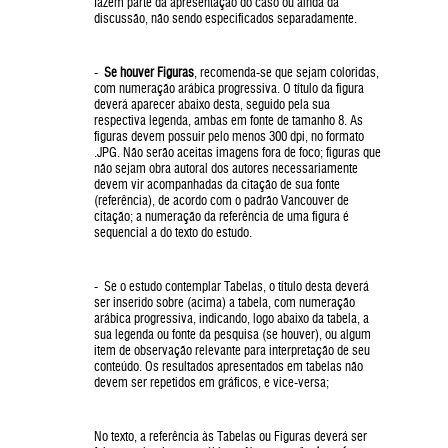
fazem parte da apresentação do caso ou ainda da
discussão, não sendo especificados separadamente.
-
Se houver Figuras
, recomenda-se que sejam coloridas,
com numeração arábica progressiva. O título da figura
deverá aparecer abaixo desta, seguido pela sua
respectiva legenda, ambas em fonte de tamanho 8. As
figuras devem possuir pelo menos 300 dpi, no formato
.JPG. Não serão aceitas imagens fora de foco; figuras que
não sejam obra autoral dos autores necessariamente
devem vir acompanhadas da citação de sua fonte
(referência), de acordo com o padrão Vancouver de
citação; a numeração da referência de uma figura é
sequencial a do texto do estudo.
- Se o estudo contemplar Tabelas, o título desta deverá
ser inserido sobre (acima) a tabela, com numeração
arábica progressiva, indicando, logo abaixo da tabela, a
sua legenda ou fonte da pesquisa (se houver), ou algum
item de observação relevante para interpretação de seu
conteúdo. Os resultados apresentados em tabelas não
devem ser repetidos em gráficos, e vice-versa;
No texto, a referência às Tabelas ou Figuras deverá ser